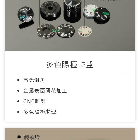
多色陽極轉盤
高光倒角
金屬表面圓花加工
CNC雕刻
多色陽極處理